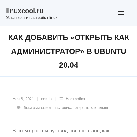
Перейти
linuxcool.ru
к
Установка и настройка linux
содержимому
КАК ДОБАВИТЬ «ОТКРЫТЬ КАК
АДМИНИСТРАТОР» В UBUNTU
20.04
Ноя 8, 2021
admin
Настройка
быстрый совет
,
настройка
,
открыть как админ
В этом простом руководстве показано, как