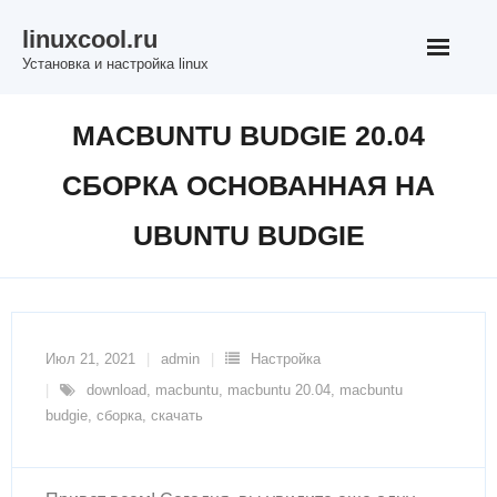
Перейти
linuxcool.ru
к
Установка и настройка linux
содержимому
MACBUNTU BUDGIE 20.04
СБОРКА ОСНОВАННАЯ НА
UBUNTU BUDGIE
Июл 21, 2021
admin
Настройка
download
,
macbuntu
,
macbuntu 20.04
,
macbuntu
budgie
,
сборка
,
скачать